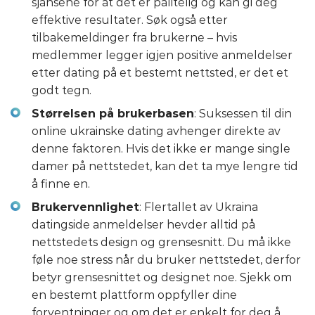
sjansene for at det er pålitelig og kan gi deg
effektive resultater. Søk også etter
tilbakemeldinger fra brukerne – hvis
medlemmer legger igjen positive anmeldelser
etter dating på et bestemt nettsted, er det et
godt tegn.
Størrelsen på brukerbasen
: Suksessen til din
online ukrainske dating avhenger direkte av
denne faktoren. Hvis det ikke er mange single
damer på nettstedet, kan det ta mye lengre tid
å finne en.
Brukervennlighet
: Flertallet av Ukraina
datingside anmeldelser hevder alltid på
nettstedets design og grensesnitt. Du må ikke
føle noe stress når du bruker nettstedet, derfor
betyr grensesnittet og designet noe. Sjekk om
en bestemt plattform oppfyller dine
forventninger og om det er enkelt for deg å