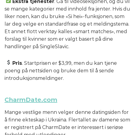
Ekstra tjenester
. Gå til videoseksjonen, og du vil
se mange kategorier med innhold fra jenter. Hvis du
liker noen, kan du bruke «Si hei»-funksjonen, som
lar deg velge en standardfrase og et meldingstema.
Et annet flott verktøy kalles «smart matches», med
forslag til kvinner som er valgt basert på dine
handlinger på SingleSlavic.
Pris
. Startprisen er $3,99, men du kan tjene
poeng på nettsiden og bruke dem til å sende
introduksjonsmeldinger.
CharmDate.com
Mange vestlige menn velger denne datingsiden for
å finne ekteskap i Ukraina. Flertallet av damene som
er registrert på CharmDate er interessert i seriøse
forhold med utlendinger.